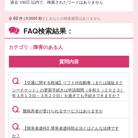
過去 100日 以内で、検索されたワードはありません
62
全
件 ( 0.0005 秒 )
|
あなたの検索履歴はありません
FAQ検索結果：
カテゴリ：障害のある人
質問内容
Q.
【交通に関する軽減】リフト付自動車（または福祉タク
シーチケット）の更新手続きは申請期間（令和５（２０２３）
年３月１３日～３月２０日）を過ぎても手続きできますか？
Q.
難病患者が受けられるサービスはありますか
Q.
【障害者虐待】障害者虐待防止法とはどんな法律です
か？