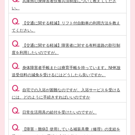
兵庫県心身障害者扶養共済制度について教えてくださ
い。
Q.
【交通に関する軽減】リフト付自動車の利用方法を教え
てください。
Q.
【交通に関する軽減】障害者に対する有料道路の割引制
度を利用したいのですが。
Q.
身体障害者手帳または療育手帳を持っています。NHK放
送受信料の減免を受けるにはどうしたら良いですか。
Q.
自宅での入浴が困難なのですが、入浴サービスを受ける
には、どのように手続きすればいいのですか
Q.
日常生活用具の給付を受けたいのですが。
Q.
【障害・難病】使用している補装具費（修理）の支給を