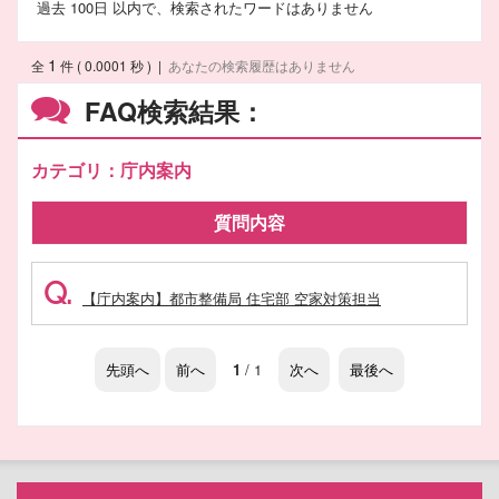
過去 100日 以内で、検索されたワードはありません
1
全
件 ( 0.0001 秒 )
|
あなたの検索履歴はありません
FAQ検索結果：
カテゴリ：庁内案内
質問内容
Q.
【庁内案内】都市整備局 住宅部 空家対策担当
先頭へ
前へ
1
/ 1
次へ
最後へ