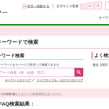
大
中
文字サイズ変更
本文へ移動する
小
尼崎市コールセンター
キーワ
キーワードで検索
ーワード検索
よく検
キーワードをスペースで区切って検索できます。
過去 10
キーワードのクリア
ライフサイクル・カテゴリのクリア
( 0.0005 秒 )
|
あなたの検索履歴はありません
FAQ検索結果：