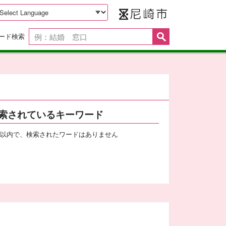
ード検索
索されているキーワード
0日 以内で、検索されたワードはありません