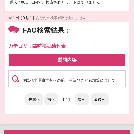
過去 100日 以内で、検索されたワードはありません
1
全
件 ( 0 秒 )
|
あなたの検索履歴はありません
FAQ検索結果：
カテゴリ：臨時福祉給付金
質問内容
Q.
住民税非課税世帯への給付金及びこども加算について
先頭へ
前へ
1
/ 1
次へ
最後へ